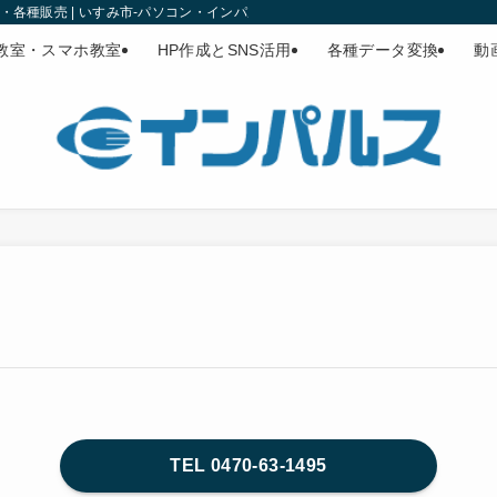
各種販売 | いすみ市-パソコン・インパルス
教室・スマホ教室
HP作成とSNS活用
各種データ変換
動
TEL 0470-63-1495