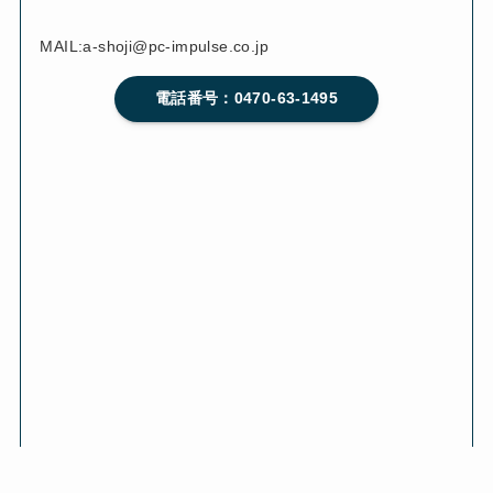
MAIL:a-shoji@pc-impulse.co.jp
電話番号：0470-63-1495