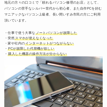
地元の方々の口コミで「頼れるパソコン修理のお店」として、
パソコンの苦手なシルバー世代から初心者、また自作PCを好む
マニアックなパソコン上級者、長い間いすみ市民の方にご利用
頂いています。
・仕事で使う大事な
ノートパソコンが故障した
・突然
スマホが使えなくなった
・家や社内の
インターネットがつながらない
・
PCが故障した代替機が欲しい
・
購入した機器の操作方法が分からない