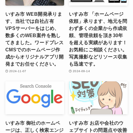
いすみ市 WEB開発承りま
いすみ市 「ホームページ
す、当社では自社占有
依頼」承ります、地元を問
VPSサーバーをはじめ、
わず多くの企業から作成依
数多くのWEB案件を熟し
頼、管理依頼を頂き30年
てきました。ワードプレス
を超える実績があります！
CMSでのホームページ作
お気軽にご相談ください。
成からオリジナルアプリ開
写真撮影などリソース収集
発までお任せください。
も迅速です。
2024-11-07
2024-09-14
いすみ市 御社のホームペ
いすみ市 お店や会社のウ
ージは、正しく検索エンジ
ェブサイトの問題点や改善