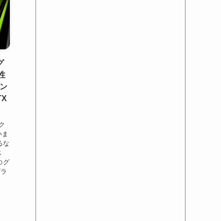
グ
性
ン
X
ク
いま
るな
ス
のグ
グラ