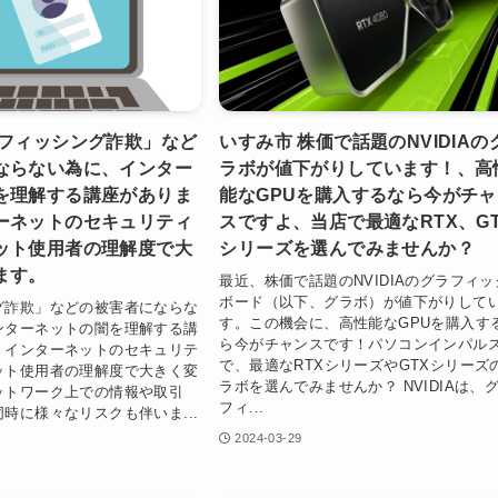
「フィッシング詐欺」など
いすみ市 株価で話題のNVIDIAの
ならない為に、インター
ラボが値下がりしています！、高
を理解する講座がありま
能なGPUを購入するなら今がチャ
ーネットのセキュリティ
スですよ、当店で最適なRTX、GT
ット使用者の理解度で大
シリーズを選んでみませんか？
ます。
最近、株価で話題のNVIDIAのグラフィッ
ボード（以下、グラボ）が値下がりして
グ詐欺」などの被害者にならな
す。この機会に、高性能なGPUを購入す
ンターネットの闇を理解する講
ら今がチャンスです！パソコンインパル
。インターネットのセキュリテ
で、最適なRTXシリーズやGTXシリーズ
ット使用者の理解度で大きく変
ラボを選んでみませんか？ NVIDIAは、
ットワーク上での情報や取引
フィ...
時に様々なリスクも伴いま...
2024-03-29