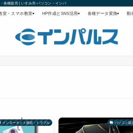
各種販売 | いすみ市-パソコン・インパルス
教室・スマホ教室
HP作成とSNS活用
各種データ変換
動
インターネット接続・トラブル
パソコン販