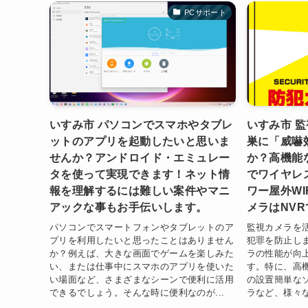
PCサポート
いすみ市 パソコンでスマホやタブレ
いすみ市 
ットのアプリを起動したいと思いま
巣に「威嚇
せんか？アンドロイド・エミュレー
か？高機能
タを使って実現できます！ネット情
でワイヤレ
報を理解するには難しい案件やマニ
ワー屋外WI
アックな事もお手伝いします。
メラはNV
パソコンでスマートフォンやタブレットのア
監視カメラを
プリを利用したいと思ったことはありません
犯罪を防止し
か？例えば、大きな画面でゲームを楽しみた
ラの性能が向
い、または仕事中にスマホのアプリを使いた
す。特に、高
い場面など、さまざまなシーンで便利に活用
の設置簡単なソ
できるでしょう。そんな時に便利なのが...
ラなど、様々な