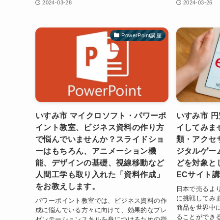
2024-03-28
2024-03-26
PowerPoint講座
いすみ市 マイクロソフト・パワーポ
いすみ市 
イント教室、ビジネス資料の作り方
イしてみま
で悩んでいませんか？スライドショ
類・アクセ
ーはもちろん、アニメーション機
ジタルゲー
能、デザインの基礎、視線移動など
どを対象とし
人間工学も取り入れた「資料作成」
ECサイト
をお教えします。
日本で売るより
に挑戦してみ
パワーポイント教室では、ビジネス資料の作
商品を世界中
成に悩んでいる方々に向けて、効果的なプレ
ることができ
ゼンテーションスキルを身につけるための指