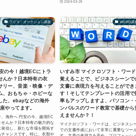
2024-03-25
フリマ・オークション講座
WORD講
円安の今！越境ECにトラ
いすみ市 マイクロソフト・ワー
せんか？日本特有の衣
覚えることで、ビジネスシーンで
サリー、音楽・映像・デ
文書に表現力を与えることができ
ム、おもちゃ・ホビーな
す！そしてテンプレートの活用で
た、ebayなどの海外
率もアップしますよ、パソコン・
講座やってます。
ンパルスのワード教室で基礎から
えませんか？！
、海外へ 円安の今、越境EC
ませんか？日本特有の魅力的な
マイクロソフト・ワードは、ビジネスシ
に発信し、新たな市場を開拓す
での文書作成において非常に重要なツー
るチャンスです。特に、衣類や
す。文章の表現力を高め、プロフェッシ