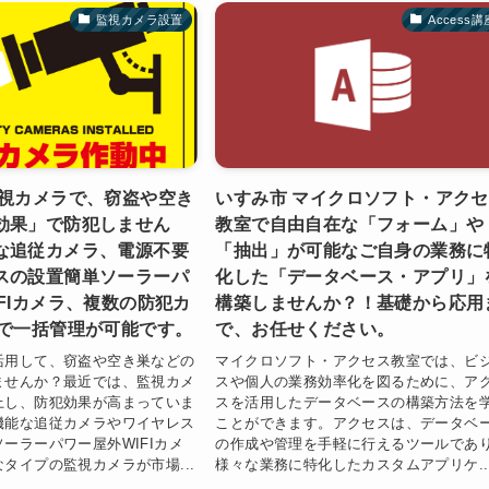
監視カメラ設置
Access講
監視カメラで、窃盗や空き
いすみ市 マイクロソフト・アク
効果」で防犯しません
教室で自由自在な「フォーム」や
な追従カメラ、電源不要
「抽出」が可能なご自身の業務に
スの設置簡単ソーラーパ
化した「データベース・アプリ」
FIカメラ、複数の防犯カ
構築しませんか？！基礎から応用
Rで一括管理が可能です。
で、お任せください。
活用して、窃盗や空き巣などの
マイクロソフト・アクセス教室では、ビ
ませんか？最近では、監視カメ
スや個人の業務効率化を図るために、ア
上し、防犯効果が高まっていま
スを活用したデータベースの構築方法を
機能な追従カメラやワイヤレス
ことができます。アクセスは、データベ
ーラーパワー屋外WIFIカメ
の作成や管理を手軽に行えるツールであ
タイプの監視カメラが市場...
様々な業務に特化したカスタムアプリケ..