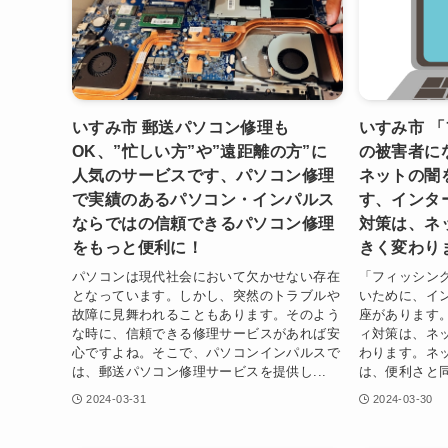
いすみ市 郵送パソコン修理も
いすみ市 
OK、”忙しい方”や”遠距離の方”に
の被害者に
人気のサービスです、パソコン修理
ネットの闇
で実績のあるパソコン・インパルス
す、インタ
ならではの信頼できるパソコン修理
対策は、ネ
をもっと便利に！
きく変わり
パソコンは現代社会において欠かせない存在
「フィッシン
となっています。しかし、突然のトラブルや
いために、イ
故障に見舞われることもあります。そのよう
座があります
な時に、信頼できる修理サービスがあれば安
ィ対策は、ネ
心ですよね。そこで、パソコンインパルスで
わります。ネ
は、郵送パソコン修理サービスを提供し...
は、便利さと同
2024-03-31
2024-03-30