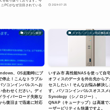
PCを取り扱っております。今
ミニPCがなぜ注目されている
2024-07-25
パソコン修理
スマホ・パソコン周辺機器販
indows、OS起動時にブ
いすみ市 高性能NASを使って自
で停止！こんなトラブル
オフィスのデータを外出先からア
パソコンインパルスへお
セスしたい！そんなお悩み解決し
い合わせください。ディ
す、パソコンインパルスオススメ
ドライバーロード失敗な
Synology（シノロジー）、
から復旧まで迅速に対応
QNAP（キューナップ）は高速で
。
ーザービリティも快適ですよ。