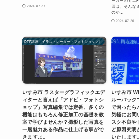
ーカーのミニ
回は、そんな
2024-07-27
のか...
2024-07-26
DTP講座（イラストレーター・フォトショップ）
いすみ市 ラスターグラフィックエデ
いすみ市 W
ィターと言えば「アドビ・フォトシ
ルーバック
ョップ」写真編集では定番、多くの
で困ったら
機能はもちろん修正加工の基礎を教
気軽にお問
室で学びませんか？撮影した写真を
スク不良や
一層魅力ある作品に仕上げる事がで
ど原因究明
きますよ。
いたします