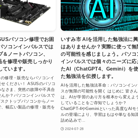
SUSパソコン修理でお困
いすみ市 AIを活用した勉強法に
パソコンインパルスでは
はありませんか？実際に使って無
プ＆ノートパソコン、
の可能性を感じましょう。パソコ
製品を修理や販売しっかり
インパルスでは個々のニーズに応
しています。
たAI（ChatGPT4、Gemini）を
た勉強法を伝授します。
ンの修理・販売ならパソコンイ
せください！ ASUSのパソコ
AIを活用した勉強法革命：パソコンイン
みなさま、突然の故障や不具合
スが無限の可能性を開く はじめに 皆さん
せんか？パソコンインパルスで
は、AIが学習のあり方を根本から変えよ
デスクトップパソコンからノー
していることをご存知でしょうか？
で、幅広い製品の修理・販売を
ChatGPT-4やGeminiといった高度なAIモ
ルの登場により、学習はもはや単なる知
詰め込みで...
2024-07-28