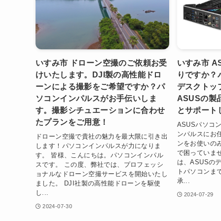
いすみ市 ドローン空撮のご依頼お受
いすみ市 A
けいたします。DJI製の高性能ドロ
りですか？
ーンによる撮影をご希望ですか？パ
デスクトッ
ソコンインパルスがお手伝いしま
ASUSの
す。撮影シチュエーションに合わせ
とサポート
たプランをご用意！
ASUSパソコ
ンパルスにお任
ドローン空撮で貴社の魅力を最大限に引き出
ンをお使いの
します！パソコンインパルスが力になりま
で困っていま
す。 皆様、こんにちは。パソコンインパル
は、ASUSの
スです。 この度、弊社では、プロフェッシ
トパソコンま
ョナルなドローン空撮サービスを開始いたし
承...
ました。 DJI社製の高性能ドローンを駆使
し...
2024-07-29
2024-07-30