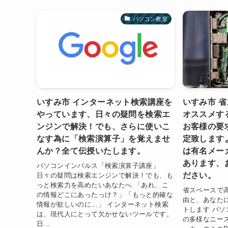
パソコン教室
いすみ市 インターネット検索講座を
いすみ市 
やっています、日々の疑問を検索エ
オススメす
ンジンで解決！でも、さらに使いこ
お客様の要
なす為に「検索演算子」を覚えませ
定致します
んか？全て伝授いたします。
は有名メー
あります、
パソコンインパルス「検索演算子講座」
ださい。
日々の疑問は検索エンジンで解決！でも、も
っと検索力を高めたいあなたへ 「あれ、こ
省スペースで
の情報どこにあったっけ？」「もっと的確な
由と、あなた
情報が欲しいのに…」 インターネット検索
トします パ
は、現代人にとって欠かせないツールです。
の多様なニー
日...