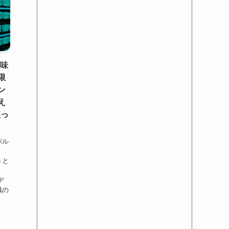
興味
限
ン
え
使っ
パル
うと
デ
識の