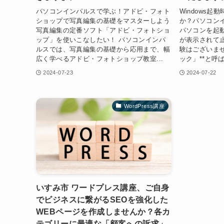
パソコンインパルスで学ぶ！アドビ・フォト
Windows
ショップで写真編集の基礎をマスターしよう
か？パソコン
写真編集の定番ソフト「アドビ・フォトショ
パソコンを起
ップ」を使いこなしたい！ パソコンインパ
が表示されて止
ルスでは、写真編集の基礎から応用まで、幅
験はございませ
広く学べるアドビ・フォトショップ教室...
ック」**と呼
2024-07-23
2024-07-22
WordPress講座
いすみ市 ワードプレス講座、ご自身
でビジネスに繋がるSEOを強化した
WEBページを作成しませんか？各カ
テゴリーに最適な「顧客への訴求」