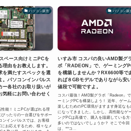
パソコン販売
パソコン販
省スペース向けミニPCを
いすみ市 コスパの良いAMD製グ
る理由をお教えします。
ボ「RADEON」で、ゲーミングP
求を満たすスペックを選
を構築しませんか？RX6600等で
よ。パソコンインパルス
れば８GBモデルでありながら安
カー各社のお取り扱いが
値段で可能ですよ。
お気軽にお問い合わせく
コスパ最強！AMD製グラボ「Radeon」
ーミングPCを構築しよう！ 近年、ゲー
楽しむためのPC環境がますます身近なも
高性能！ミニPCが選ばれる理
になってきました。しかし、高性能なゲ
にぴったりの一台選びをサポー
ングPCは高価で、購入を躊躇している方
ソコンインパルスでは、お客様
多いのではないでしょうか？ そこで今回
ズにお応えするため、様々なメ
は、**コ...