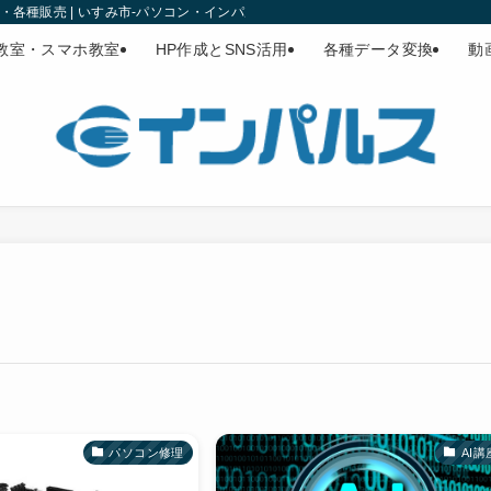
各種販売 | いすみ市-パソコン・インパルス
教室・スマホ教室
HP作成とSNS活用
各種データ変換
動
パソコン修理
AI講