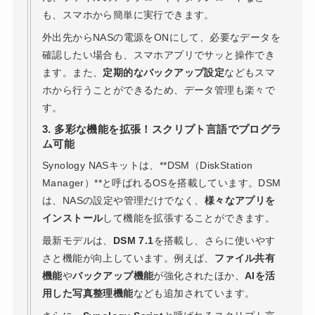
も、スマホから簡単に実行できます。
外出先からNASの電源をONにして、必要なデータを
確認したい場合も、スマホアプリでサッと操作でき
ます。また、
定期的なバックアップ設定
などもスマ
ホから行うことができるため、データ管理も楽々で
す。
3. 多彩な機能を拡張！スクリプト言語でプログラ
ム可能
Synology NASキットは、**DSM（DiskStation
Manager）**と呼ばれるOSを搭載しています。DSM
は、NASの設定や管理だけでなく、
様々なアプリを
インストール
して機能を拡張することができます。
最新モデルは、
DSM 7.1
を搭載し、さらに使いやす
さと機能が向上しています。例えば、
ファイル共有
機能
や
バックアップ機能
が強化されたほか、
AIを活
用した写真整理機能
なども追加されています。