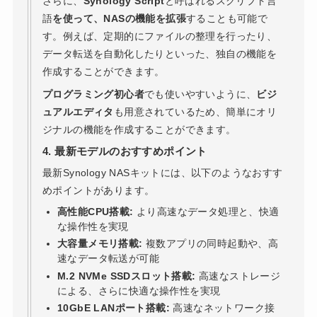
さらに、
Synology Script
と呼ばれるスクリプト言
語
を使って、NASの機能を拡張
することも可能で
す。例えば、定期的にファイルの整理を行ったり、
データ転送を自動化したりといった、独自の機能を
作成することができます。
プログラミング初心者
でも使いやすいように、
ビジ
ュアルエディタ
も用意されているため、簡単にオリ
ジナルの機能を作成することができます。
4. 最新モデルのおすすめポイント
最新Synology NASキットには、以下のようなおすす
めポイントがあります。
高性能CPU搭載:
より高速なデータ処理と、快適
な操作性を実現
大容量メモリ搭載:
複数アプリの同時起動や、高
速なデータ転送が可能
M.2 NVMe SSDスロット搭載:
高速なストレージ
による、さらに快適な操作性を実現
10GbE LANポート搭載:
高速なネットワーク接