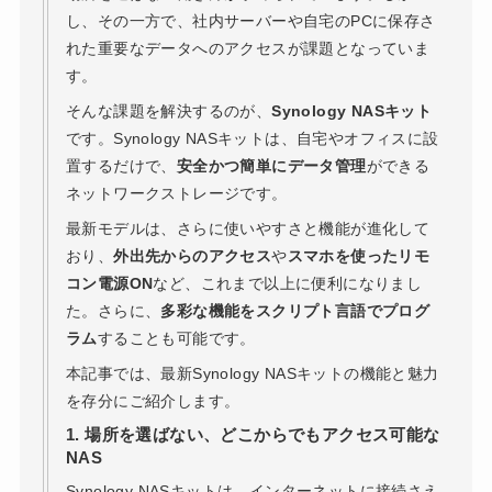
し、その一方で、社内サーバーや自宅のPCに保存さ
れた重要なデータへのアクセスが課題となっていま
す。
そんな課題を解決するのが、
Synology NASキット
です。Synology NASキットは、自宅やオフィスに設
置するだけで、
安全かつ簡単にデータ管理
ができる
ネットワークストレージです。
最新モデルは、さらに使いやすさと機能が進化して
おり、
外出先からのアクセス
や
スマホを使ったリモ
コン電源ON
など、これまで以上に便利になりまし
た。さらに、
多彩な機能をスクリプト言語でプログ
ラム
することも可能です。
本記事では、最新Synology NASキットの機能と魅力
を存分にご紹介します。
1. 場所を選ばない、どこからでもアクセス可能な
NAS
Synology NASキットは、インターネットに接続さえ