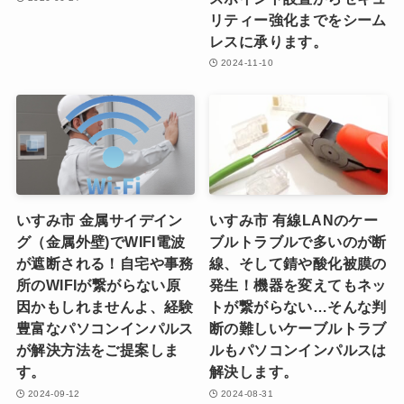
リティー強化までをシーム
レスに承ります。
2024-11-10
いすみ市 金属サイデイン
いすみ市 有線LANのケー
グ（金属外壁)でWIFI電波
ブルトラブルで多いのが断
が遮断される！自宅や事務
線、そして錆や酸化被膜の
所のWIFIが繋がらない原
発生！機器を変えてもネッ
因かもしれませんよ、経験
トが繋がらない…そんな判
豊富なパソコンインパルス
断の難しいケーブルトラブ
が解決方法をご提案しま
ルもパソコンインパルスは
す。
解決します。
2024-09-12
2024-08-31