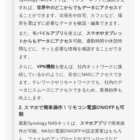
すれば、
世界中のどこからでもデータにアクセス
す
ることができます。出張先や自宅、カフェなど、場
所を選ばずに必要なデータを確認・編集できます。
また、
モバイルアプリ
を使えば、
スマホやタブレッ
トからもデータにアクセス
可能。通勤時間や休憩時
間などに、サッと必要な情報を確認することができ
ます。
さらに、
VPN機能
を使えば、社内ネットワークに接
続しているかのように、安全にNASにアクセスでき
ます。テレワークやリモートワークでも、社内のデ
ータにスムーズにアクセスできるため、業務効率も
向上します。
2. スマホで簡単操作！リモコン電源ON/OFFも可
能
最新Synology NASキットは、
スマホアプリ
で簡単操
作が可能。NASの電源ON/OFFや設定変更はもちろ
ん、ファイルのアップロードやダウンロードなど