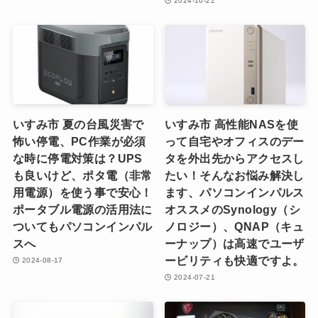
2024-10-22
いすみ市 夏の台風災害で
いすみ市 高性能NASを使
怖い停電、PC作業が必須
って自宅やオフィスのデー
な時に停電対策は？UPS
タを外出先からアクセスし
も良いけど、ポタ電（非常
たい！そんなお悩み解決し
用電源）を使う事で安心！
ます、パソコンインパルス
ポータブル電源の活用法に
オススメのSynology（シ
ついてもパソコンインパル
ノロジー）、QNAP（キュ
スへ
ーナップ）は高速でユーザ
ービリティも快適ですよ。
2024-08-17
2024-07-21