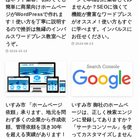
簡単に商業向けホームペー
ませんか？SEOに強くて
ジがWordPressで作れま
機能が豊富なワードプレス
す！使い方を丁寧に説明す
がオススメ！使い方もすぐ
るので挫折は無縁のインパ
に学べます。インパルスに
ルスワードプレス教室へど
お任せください。
うぞ。
2024-09-23
2024-10-13
いすみ市 「ホームページ
いすみ市 御社のホームペ
依頼」承ります、地元を問
ージは、正しく検索エンジ
わず多くの企業から作成依
ンに登録してありますか？
頼、管理依頼を頂き30年
「サーチコンソール」を使
を超える実績があります！
ってカスタマイズしません