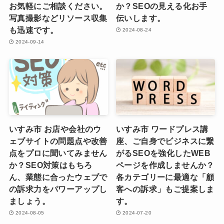
お気軽にご相談ください。
か？SEOの見える化お手
写真撮影などリソース収集
伝いします。
も迅速です。
2024-08-24
2024-09-14
いすみ市 お店や会社のウ
いすみ市 ワードプレス講
ェブサイトの問題点や改善
座、ご自身でビジネスに繋
点をプロに聞いてみません
がるSEOを強化したWEB
か？SEO対策はもちろ
ページを作成しませんか？
ん、業態に合ったウェブで
各カテゴリーに最適な「顧
の訴求力をパワーアップし
客への訴求」もご提案しま
ましょう。
す。
2024-08-05
2024-07-20