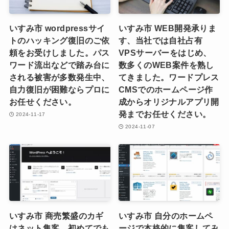
いすみ市 wordpressサイ
いすみ市 WEB開発承りま
トのハッキング復旧のご依
す、当社では自社占有
頼をお受けしました。パス
VPSサーバーをはじめ、
ワード流出などで踏み台に
数多くのWEB案件を熟し
される被害が多数発生中、
てきました。ワードプレス
自力復旧が困難ならプロに
CMSでのホームページ作
お任せください。
成からオリジナルアプリ開
発までお任せください。
2024-11-17
2024-11-07
いすみ市 商売繁盛のカギ
いすみ市 自分のホームペ
はネット集客、初めてでも
ージで本格的に集客してみ