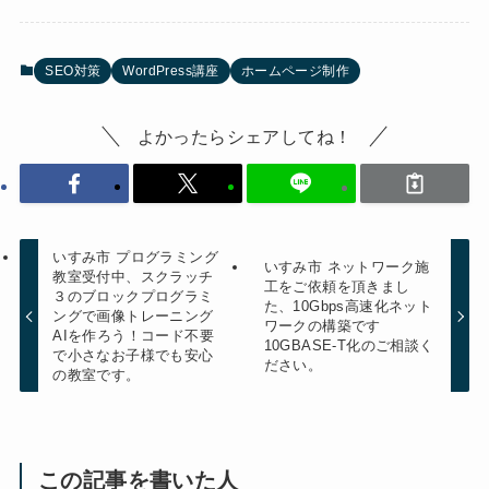
SEO対策
WordPress講座
ホームページ制作
よかったらシェアしてね！
いすみ市 プログラミング
いすみ市 ネットワーク施
教室受付中、スクラッチ
工をご依頼を頂きまし
３のブロックプログラミ
た、10Gbps高速化ネット
ングで画像トレーニング
ワークの構築です
AIを作ろう！コード不要
10GBASE-T化のご相談く
で小さなお子様でも安心
ださい。
の教室です。
この記事を書いた人