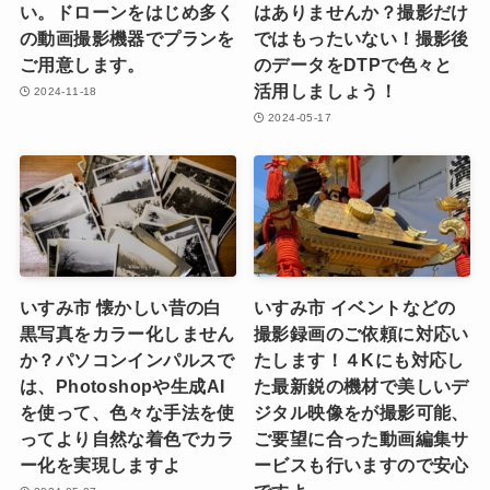
い。ドローンをはじめ多く
はありませんか？撮影だけ
の動画撮影機器でプランを
ではもったいない！撮影後
ご用意します。
のデータをDTPで色々と
活用しましょう！
2024-11-18
2024-05-17
いすみ市 懐かしい昔の白
いすみ市 イベントなどの
黒写真をカラー化しません
撮影録画のご依頼に対応い
か？パソコンインパルスで
たします！４Kにも対応し
は、Photoshopや生成AI
た最新鋭の機材で美しいデ
を使って、色々な手法を使
ジタル映像をが撮影可能、
ってより自然な着色でカラ
ご要望に合った動画編集サ
ー化を実現しますよ
ービスも行いますので安心