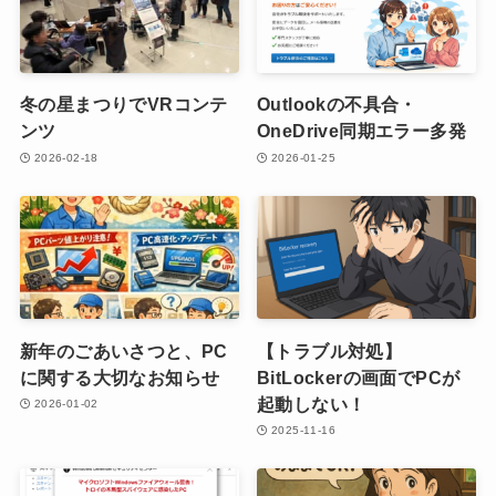
冬の星まつりでVRコンテ
Outlookの不具合・
ンツ
OneDrive同期エラー多発
2026-02-18
2026-01-25
新年のごあいさつと、PC
【トラブル対処】
に関する大切なお知らせ
BitLockerの画面でPCが
起動しない！
2026-01-02
2025-11-16