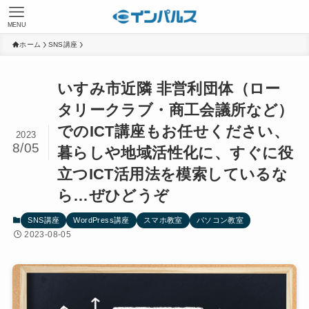
MENU
ホーム
SNS講座
いすみ市近隣 非営利団体（ロー
タリークラブ・商工会議所など）
でのICT講座もお任せください、
2023
8/05
暮らしや地域活性化に、すぐに役
立つICT活用法を模索しているな
ら…ぜひどうぞ
SNS講座
WordPress講座
スマホ教室
パソコン教室
2023-08-05