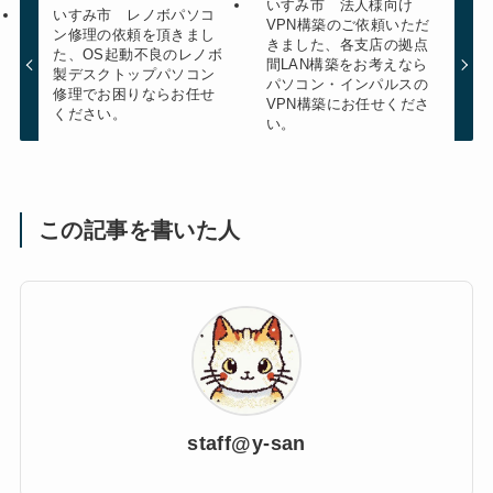
いすみ市 法人様向け
いすみ市 レノボパソコ
VPN構築のご依頼いただ
ン修理の依頼を頂きまし
きました、各支店の拠点
た、OS起動不良のレノボ
間LAN構築をお考えなら
製デスクトップパソコン
パソコン・インパルスの
修理でお困りならお任せ
VPN構築にお任せくださ
ください。
い。
この記事を書いた人
staff@y-san