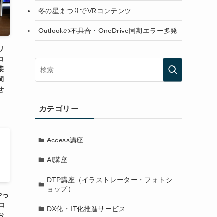
冬の星まつりでVRコンテンツ
Outlookの不具合・OneDrive同期エラー多発
リ
コ
接
間
せ
カテゴリー
Access講座
AI講座
DTP講座（イラストレーター・フォトシ
ョップ）
やっ
ソコ
DX化・IT化推進サービス
お