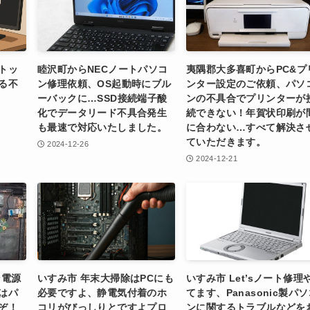
トッ
睦沢町からNECノートパソコ
夷隅郡大多喜町からPC&プ
る不
ン修理依頼、OS起動時にブル
ンター設定のご依頼、パソ
ーバックに…SSD接続端子酸
ンの不具合でプリンターが
化でデータリード不具合発生
続できない！年賀状印刷が
も最速で対応いたしました。
に合わない…すべて解決さ
ていただきます。
2024-12-26
2024-12-21
ン電源
いすみ市 年末大掃除はPCにも
いすみ市 Let’sノート修理
はパ
必要ですよ、静電気付着のホ
てます、Panasonic製パ
ぞ！
コリがびっしりとですよプロ
ンに関するトラブルなどを