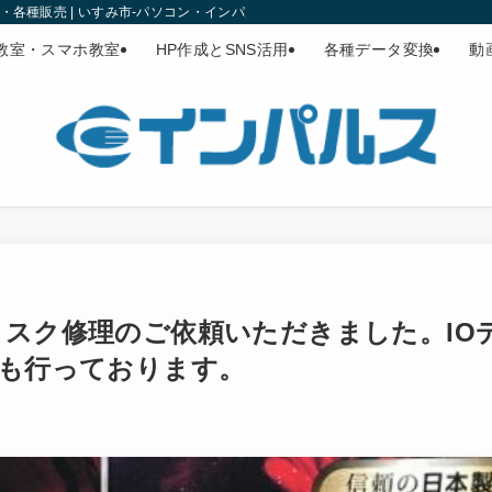
各種販売 | いすみ市-パソコン・インパルス
教室・スマホ教室
HP作成とSNS活用
各種データ変換
動
ィスク修理のご依頼いただきました。IO
理も行っております。