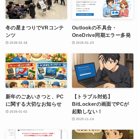
冬の星まつりでVRコンテ
Outlookの不具合・
ンツ
OneDrive同期エラー多発
2026-02-18
2026-01-25
新年のごあいさつと、PC
【トラブル対処】
に関する大切なお知らせ
BitLockerの画面でPCが
起動しない！
2026-01-02
2025-11-16