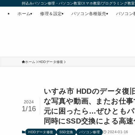
持込みパソコン修理・パソコン教室/スマホ教室/プログラミング教室・
ホーム
修理＆設定
パソコン各種販売
パソコン
ホーム
HDDデータ修復
いすみ市 HDDのデータ
な写真や動画、またお仕事
2024
1/16
元に困ったら…ぜひともパ
同時にSSD交換による高
2024-01-16
HDDデータ修復
SSD交換
パソコン修理