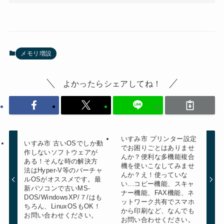
メモリ増設
よかったらシェアしてね！
いすみ市 プリンター設定
いすみ市 古いOSでしか動
でお困りごとはありませ
作しないソフトウェアが
んか？便利な多機能複合
ある！そんな時の解決方
機を使いこなしてみませ
法はHyper-V等のバーチャ
んか？え！使っていな
ルOSがオススメです。最
い...コピー機能、スキャ
新パソコンで古いMS-
ナー機能、FAX機能、ネ
DOS/WindowsXP/７/はも
ットワーク共有でスマホ
ちろん、LinuxOSもOK！
から印刷など、なんでも
お問い合わせください。
お問い合わせください。