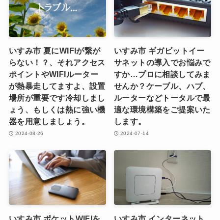
いすみ市 夏にWIFIが繋が
いすみ市 ギガビットイー
らない！？、それアクセス
サネットの導入でお悩みで
ポイントやWIFIルーター
すか…プロに相談してみま
が熱暴走してますよ、設置
せんか？ケーブル、ハブ、
場所が重要です冷却しまし
ルーターなどトータルで最
ょう、もしくは熱に強い機
適な環境構築をご提案いた
器を用意しましょう。
します。
2024-08-26
2024-07-14
いすみ市 ポケットWIFIを
いすみ市 インターネット