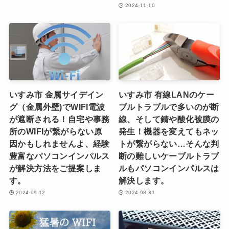
2024-11-10
いすみ市 金属サイデイン
いすみ市 有線LANのケー
グ（金属外壁)でWIFI電波
ブルトラブルで多いのが断
が遮断される！自宅や事務
線、そして錆や酸化被膜の
所のWIFIが繋がらない原
発生！機器を変えてもネッ
因かもしれませんよ、経験
トが繋がらない…そんな判
豊富なパソコンインパルス
断の難しいケーブルトラブ
が解決方法をご提案しま
ルもパソコンインパルスは
す。
解決します。
2024-09-12
2024-08-31