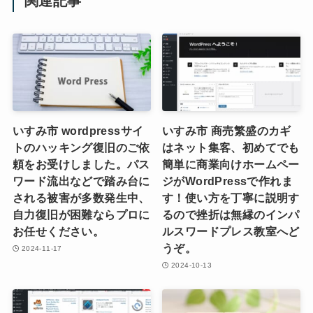
関連記事
いすみ市 wordpressサイ
いすみ市 商売繁盛のカギ
トのハッキング復旧のご依
はネット集客、初めてでも
頼をお受けしました。パス
簡単に商業向けホームペー
ワード流出などで踏み台に
ジがWordPressで作れま
される被害が多数発生中、
す！使い方を丁寧に説明す
自力復旧が困難ならプロに
るので挫折は無縁のインパ
お任せください。
ルスワードプレス教室へど
うぞ。
2024-11-17
2024-10-13