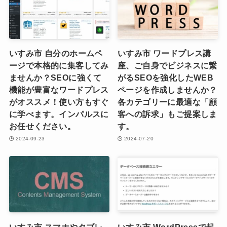
いすみ市 自分のホームペ
いすみ市 ワードプレス講
ージで本格的に集客してみ
座、ご自身でビジネスに繋
ませんか？SEOに強くて
がるSEOを強化したWEB
機能が豊富なワードプレス
ページを作成しませんか？
がオススメ！使い方もすぐ
各カテゴリーに最適な「顧
に学べます。インパルスに
客への訴求」もご提案しま
お任せください。
す。
2024-09-23
2024-07-20
いすみ市 スマホやタブレ
いすみ市 WordPressで起