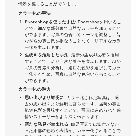
情景を感じることができます。
カラー化の手法
Photoshopを使った手法
: Photoshopを用いるこ
とで、細かな部分まで自然なカラーを加えること
ができます。写真の色合いやトーンを調整し、昔
ながらの雰囲気を損なうことなく、リアルなカラ
ー化を実現します。
生成AIを活用した手法
: 最新の生成AI技術を活用
することで、より自然な着色を実現します。AIが
写真の要素を分析し、適切な色彩を選択してカラ
ー化するため、写真に自然な色合いを与えること
ができます。
カラー化の魅力
思い出がより鮮明に
: カラー化された写真は、過
去の思い出をより鮮明に蘇らせます。当時の雰囲
気や色彩を再現することで、写真に込められた感
情やストーリーがより深く伝わります。
新たな発見が生まれる
: 白黒写真では気付かなか
った細部の色彩や表情が、カラー化されることで