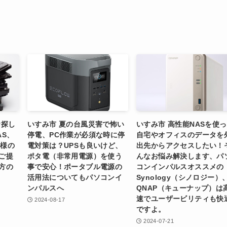
お探し
いすみ市 夏の台風災害で怖い
いすみ市 高性能NASを使
AS、
停電、PC作業が必須な時に停
自宅やオフィスのデータを
客様の
電対策は？UPSも良いけど、
出先からアクセスしたい！
ご提
ポタ電（非常用電源）を使う
んなお悩み解決します、パ
方の
事で安心！ポータブル電源の
コンインパルスオススメの
活用法についてもパソコンイ
Synology（シノロジー）
ンパルスへ
QNAP（キューナップ）は
速でユーザービリティも快
2024-08-17
ですよ。
2024-07-21