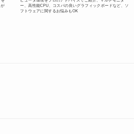
」を
ピュータ環境をプロのアドバイスでご紹介、マルチモニタ
」が
ー、高性能CPU、コスパの良いグラフィックボードなど、ソ
フトウェアに関するお悩みもOK