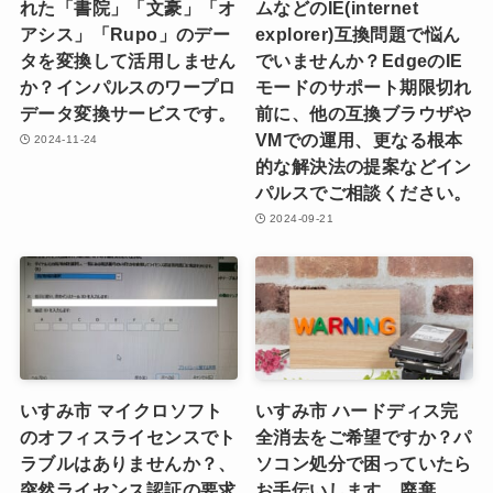
れた「書院」「文豪」「オ
ムなどのIE(internet
アシス」「Rupo」のデー
explorer)互換問題で悩ん
タを変換して活用しません
でいませんか？EdgeのIE
か？インパルスのワープロ
モードのサポート期限切れ
データ変換サービスです。
前に、他の互換ブラウザや
VMでの運用、更なる根本
2024-11-24
的な解決法の提案などイン
パルスでご相談ください。
2024-09-21
いすみ市 マイクロソフト
いすみ市 ハードディス完
のオフィスライセンスでト
全消去をご希望ですか？パ
ラブルはありませんか？、
ソコン処分で困っていたら
突然ライセンス認証の要求
お手伝いします。廃棄