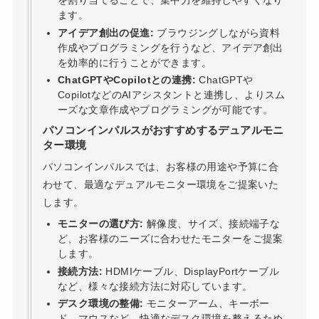
を割り当てることで、集中力を維持しやすくなり
ます。
アイデア創出の促進:
ブラウジングしながら資料
作成やプログラミングを行うなど、アイデア創出
を効率的に行うことができます。
ChatGPTやCopilotとの連携:
ChatGPTや
CopilotなどのAIアシスタントと連携し、よりスム
ーズな文章作成やプログラミングが可能です。
パソコンインパルスがおすすめするデュアルモニ
ター環境
パソコンインパルスでは、お客様の用途や予算に合
わせて、最適なデュアルモニター環境をご提案いた
します。
モニターの選び方:
解像度、サイズ、接続端子な
ど、お客様のニーズに合わせたモニターをご提案
します。
接続方法:
HDMIケーブル、DisplayPortケーブル
など、様々な接続方法に対応しています。
デスク環境の整備:
モニターアーム、キーボー
ド、マウスなど、快適なデスク環境を整えるため