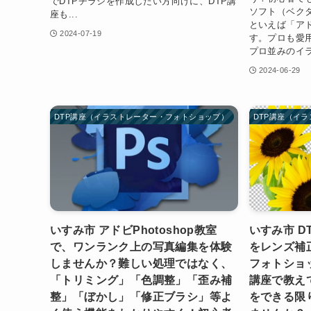
でDTPチラシを作成したい方向けに、DTP講
ソフト（ベク
座も...
といえば「アド
2024-07-19
す。プロも愛
プロ並みのイラ
2024-06-29
DTP講座（イラストレーター・フォトショップ）
DTP講座（イ
いすみ市 アドビPhotoshop教室
いすみ市 
で、ワンランク上の写真編集を体験
をレンズ補
しませんか？難しい処理ではなく、
フォトショ
「トリミング」「色調整」「歪み補
講座で教え
整」「ぼかし」「修正ブラシ」等よ
をできる限