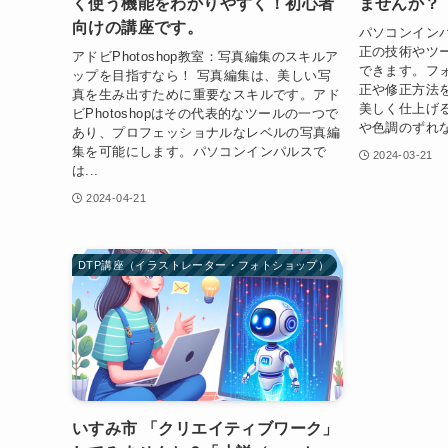
く使う機能をわかりやすく！初心者
ませんか？
向けの講座です。
パソコンイン
正の技術やツ
アドビPhotoshop教室：写真編集のスキルア
できます。フ
ップを目指すなら！ 写真編集は、美しい写
正や修正方法
真を生み出すために重要なスキルです。アド
美しく仕上げ
ビPhotoshopはその代表的なツールの一つで
や色調のずれな
あり、プロフェッショナルなレベルの写真編
集を可能にします。パソコンインパルスで
2024-03-21
は...
2024-04-21
DTP講座（イラストレーター・フォトショップ）
いすみ市 「クリエイティブワーク」