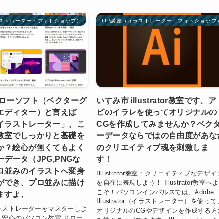
ラストレーター・フォトショップ）
DTP講座（イラストレーター・フォトショップ
ドローソフト（ベクターグ
いすみ市 illustrator教室です、ア
エディター）と言えば
ビのイラレを使ってオリジナルの
イラストレーター」、こ
CGを作成してみませんか？ベク
教室でしっかりと基礎を
ーデータならではの自由度があな
か？絵心が無くてもよく
のクリエイティブ魂を刺激しま
データ（JPG,PNGな
す！
ロ並みのイラストへ変身
Illustrator教室：クリエイティブなデザイ
ができ、プロ並みに描け
を自在に表現しよう！ Illustrator教室へ
こそ！パソコンインパルスでは、Adobe
ますよ。
Illustrator（イラストレーター）を使って
ラストレーターをマスターしよ
オリジナルのCGやデザインを作成する方
も安心のパソコン教室 ドロー