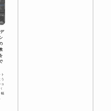
エデ
シ
の
教
を
で
ォト
よう
ショ
パ
、幅
.