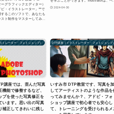
を学ぶことができます。Illustratorは、ベ..
ターグラフィックエディター）
2024-04-30
ビ・イラストレーター」**で
用するこのソフトで、あなたも
スト制作をマスターしてみ...
ラストレーター・フォトショップ）
DTP講座（イラストレーター・フォトショップ
DTP講座では、歪んだ写真
いすみ市 DTP教室です、写真を
正機能で修整するなど、
してアーティストのような作品を
ップを使った写真修正を
ってみませんか？、アドビ・フォ
ています。思い出の写真
ショップ講座で初心者でも安心し
り補正してきれいに残し
て、トレーニングを受けられるメ