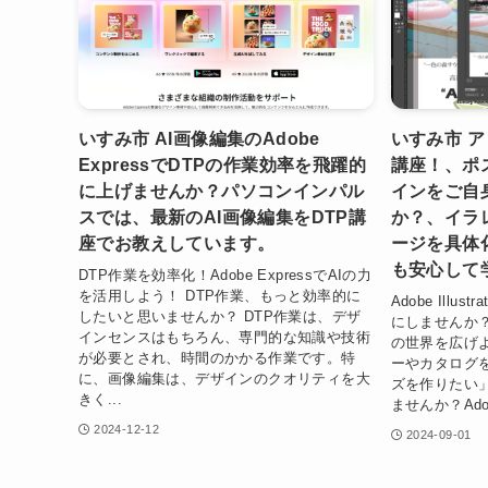
いすみ市 AI画像編集のAdobe
いすみ市 
ExpressでDTPの作業効率を飛躍的
講座！、ポ
に上げませんか？パソコンインパル
インをご自
スでは、最新のAI画像編集をDTP講
か？、イラ
座でお教えしています。
ージを具体
も安心して
DTP作業を効率化！Adobe ExpressでAIの力
を活用しよう！ DTP作業、もっと効率的に
Adobe Ill
したいと思いませんか？ DTP作業は、デザ
にしませんか？ I
インセンスはもちろん、専門的な知識や技術
の世界を広げ
が必要とされ、時間のかかる作業です。特
ーやカタログ
に、画像編集は、デザインのクオリティを大
ズを作りたい
きく...
ませんか？Adobe
2024-12-12
2024-09-01