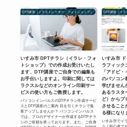
DTP講座（イラストレーター・フォトショップ）
DTP講座（イ
いすみ市 DPTチラシ（イラレ・フォ
いすみ市 
トショップ）での作成お受けいたし
ラフィック
ます、DTP講座でご自身での編集も
「アドビ・
お手伝いしますよ。印刷に関しては
のパソコン
ラクスルなどのオンライン印刷サー
学びません
ビスの使い方もご教授します。
あるラスター
ど）からプ
パソコンインパルスのDTPチラシ作成サービ
させること
スとDTP講座のご案内 目を引くチラシで集
客アップしませんか？ パソコンインパルス
る様になり
では、プロのデザイナーが作成するDTPチラ
いすみ市でイ
シのご依頼を承っております。また、ご自身
う！初心者で