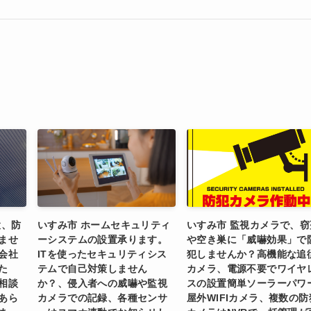
置、防
いすみ市 ホームセキュリティ
いすみ市 監視カメラで、窃
ませ
ーシステムの設置承ります。
や空き巣に「威嚇効果」で
会社
ITを使ったセキュリティシス
犯しませんか？高機能な追
た
テムで自己対策しません
カメラ、電源不要でワイヤ
相談
か？、侵入者への威嚇や監視
スの設置簡単ソーラーパワ
あら
カメラでの記録、各種センサ
屋外WIFIカメラ、複数の防