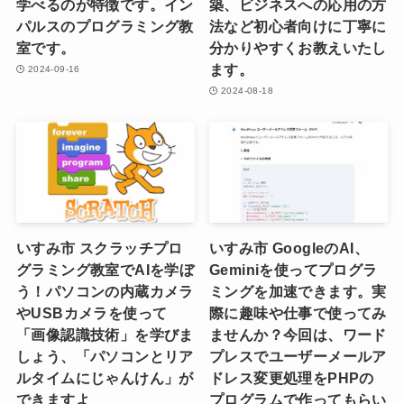
学べるのが特徴です。イン
築、ビジネスへの応用の方
パルスのプログラミング教
法など初心者向けに丁寧に
室です。
分かりやすくお教えいたし
ます。
2024-09-16
2024-08-18
いすみ市 スクラッチプロ
いすみ市 GoogleのAI、
グラミング教室でAIを学ぼ
Geminiを使ってプログラ
う！パソコンの内蔵カメラ
ミングを加速できます。実
やUSBカメラを使って
際に趣味や仕事で使ってみ
「画像認識技術」を学びま
ませんか？今回は、ワード
しょう、「パソコンとリア
プレスでユーザーメールア
ルタイムにじゃんけん」が
ドレス変更処理をPHPの
できますよ
プログラムで作ってもらい