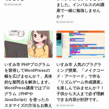
ました。インパルスのAI講
2024-06-08
座で一緒に勉強しません
か？
2024-03-07
いすみ市 PHPプログラム
いすみ市 人気のプラグラ
を習得してWordPressの
ミング授業、「メイクコー
幅を広げませんか？、具体
ド・アーケード」で作る
的な疑問点を解決します。
「リズムゲーム作成講座」
WordPress講座ではプロ
を楽しんでみませんか？！
グラム（PHPや
子供から大人まで必ず理解
JavaScript）を使ったカ
できる内容が好評です。
スタマイズの方法もお教え
2024-02-06