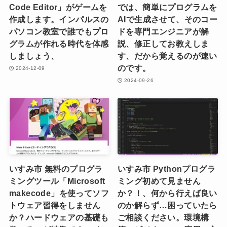
Code Editor」がゲームを
では、簡単にプログラムを
作成します。インパルスの
AIで生成させて、そのコー
パソコン教室で誰でもプロ
ドを専門エンジニアが解
グラムが作れる時代を体感
説、修正してお教えしま
しましょう、
す、だから覚えるのが速い
のです。
2024-12-09
2024-09-26
いすみ市 無料のプログラ
いすみ市 Pythonプログラ
ミングツール「Microsoft
ミング初めて見ません
makecode」を使ってソフ
か？！、何から行えば良い
トウェア習得をしません
のか解らず…困っていたら
か？ハードウェアの基礎も
ご相談ください。環境構