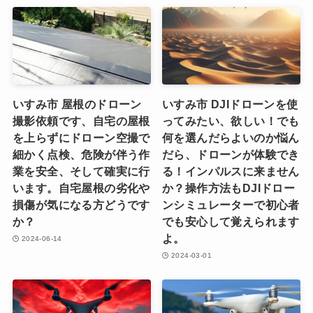
いすみ市 屋根のドローン
いすみ市 DJIドローンを使
撮影依頼です、自宅の屋根
ってみたい、欲しい！でも
を上らずにドローン空撮で
何を選んだらよいのか悩ん
細かく点検、危険が伴う作
だら、ドローンが体験でき
業を安全、そして確実に行
る！インパルスに来ません
います。自宅屋根の劣化や
か？操作方法もDJIドロー
損傷が気になる方どうです
ンシミュレーターで初心者
か？
でも安心して覚えられます
よ。
2024-06-14
2024-03-01