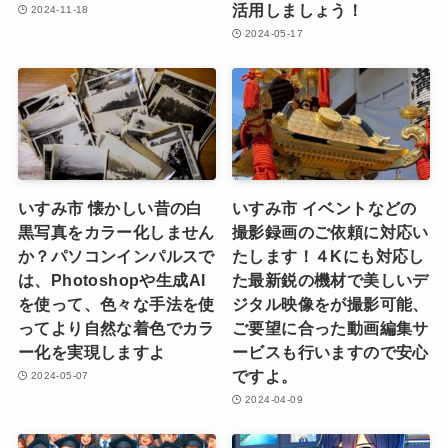
活用しましょう！
2024-11-18
2024-05-17
いすみ市 懐かしい昔の白
いすみ市 イベントなどの
黒写真をカラー化しません
撮影録画のご依頼に対応い
か？パソコンインパルスで
たします！４Kにも対応し
は、Photoshopや生成AI
た最新鋭の機材で美しいデ
を使って、色々な手法を使
ジタル映像をが撮影可能、
ってより自然な着色でカラ
ご要望に合った動画編集サ
ー化を実現しますよ
ービスも行いますので安心
ですよ。
2024-05-07
2024-04-09